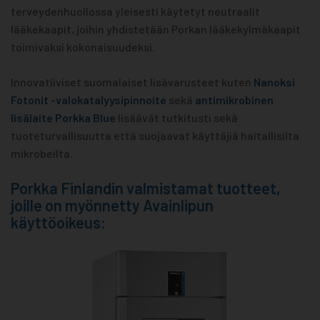
terveydenhuollossa yleisesti käytetyt neutraalit
lääkekaapit, joihin yhdistetään Porkan lääkekylmäkaapit
toimivaksi kokonaisuudeksi.
Innovatiiviset suomalaiset lisävarusteet kuten
Nanoksi
Fotonit -valokatalyysipinnoite
sekä
antimikrobinen
lisälaite Porkka Blue
lisäävät tutkitusti sekä
tuoteturvallisuutta että suojaavat käyttäjiä haitallisilta
mikrobeilta.
Porkka Finlandin valmistamat tuotteet,
joille on myönnetty Avainlipun
käyttöoikeus: