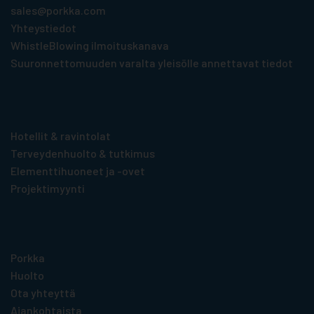
sales@porkka.com
Yhteystiedot
WhistleBlowing ilmoituskanava
Suuronnettomuuden varalta yleisölle annettavat tiedot
Tuotteet toimialoittain
Hotellit & ravintolat
Terveydenhuolto & tutkimus
Elementti­huoneet ja -ovet
Projektimyynti
Hyödyllistä tietoa
Porkka
Huolto
Ota yhteyttä
Ajankohtaista