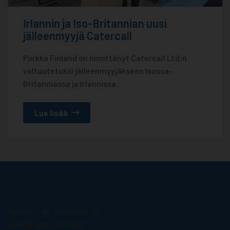
Irlannin ja Iso-Britannian uusi
jälleenmyyjä Catercall
Porkka Finland on nimittänyt Catercall Ltd:n
valtuutetuksi jälleenmyyjäkseen Isossa-
Britanniassa ja Irlannissa.
Lue lisää
Porkka Finland Oy
Ravitie 3, FI-15860 HOLLOLA
Puhelin 010 2019 200