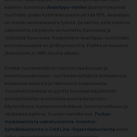
kaikkien tunteman
Avainlippu-merkin
jäsenyrityksensä
tuotteille, joiden kotimaisuusaste ylittää 50%. Avainlippu
on merkki suomalaisesta työstä. Se kertoo, että tuote on
valmistettu tai palvelu on tuotettu Suomessa ja
työllistää Suomessa. Keskimäärin Avainlippu-tuotteiden
kotimaisuusaste on yli 80 prosenttia. Porkka on kuulunut
jäsenistöön jo 1990-luvulta alkaen.
Porkka-tuotemerkki on tunnettu laadustaan ja
luotettavuudestaan – tuotteiden pitkästä elinkaaresta,
korkeasta laadusta ja teknisestä osaamisesta.
Tuotekehityksessä on pyritty tuomaan käytäntöön
ammattilaisten arvostamia asioita kuten mm.:
käytettävyys, kustannustehokkuus, tuoteturvallisuus ja
elinkaaren hallinta. Vuosien varrella mm.
Porkan
modulaarisista vakiohuoneista
,
Inventus-
kylmäkalusteista
ja
Cold Line -linjastokalusteista
onkin
tullut ammattikeittiöiden tai ravintoloiden