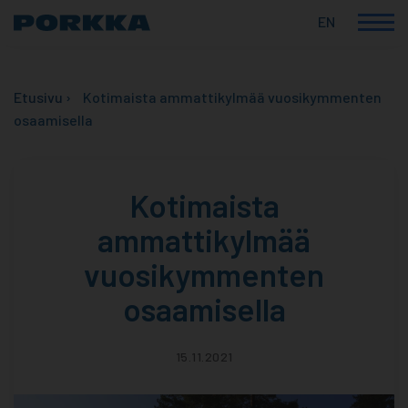
EN
Korkealaatuiset
Skip
suomalaiset
to
ammattikylmälaitteet
Etusivu
›
Kotimaista ammattikylmää vuosikymmenten
content
osaamisella
Kotimaista
ammattikylmää
vuosikymmenten
osaamisella
15.11.2021