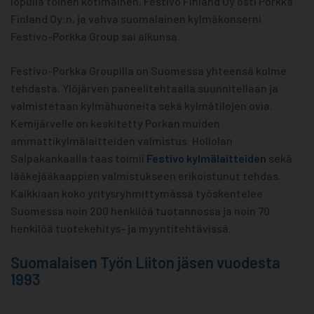
lopulla toinen kotimainen, Festivo Finland Oy osti Porkka
Finland Oy:n, ja vahva suomalainen kylmäkonserni
Festivo-Porkka Group sai alkunsa.
Festivo-Porkka Groupilla on Suomessa yhteensä kolme
tehdasta. Ylöjärven paneelitehtaalla suunnitellaan ja
valmistetaan kylmähuoneita sekä kylmätilojen ovia.
Kemijärvelle on keskitetty Porkan muiden
ammattikylmälaitteiden valmistus. Hollolan
Salpakankaalla taas toimii
Festivo kylmälaitteiden
sekä
lääkejääkaappien valmistukseen erikoistunut tehdas.
Kaikkiaan koko yritysryhmittymässä työskentelee
Suomessa noin 200 henkilöä tuotannossa ja noin 70
henkilöä tuotekehitys- ja myyntitehtävissä.
Suomalaisen Työn Liiton jäsen vuodesta
1993