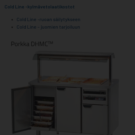
Cold Line -kylmävetolaatikostot
Cold Line -ruoan säilytykseen
Cold Line – juomien tarjoiluun