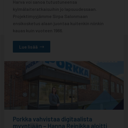
Harva voi sanoa tutustuneensa
kylmälaiteratkaisuihin jo lapsuudessaan.
Projektimyyjämme Sirpa Salonmaan
ensikosketus alaan juontaa kuitenkin niinkin
kauas kuin vuoteen 1966.
Lue lisää
Porkka vahvistaa digitaalista
myyntiään – Hanna Reinikka aloitti