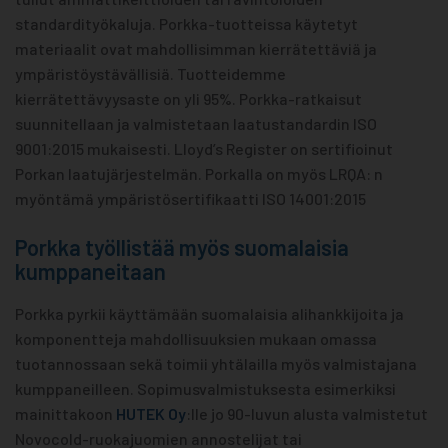
standardityökaluja. Porkka-tuotteissa käytetyt
materiaalit ovat mahdollisimman kierrätettäviä ja
ympäristöystävällisiä. Tuotteidemme
kierrätettävyysaste on yli 95%. Porkka-ratkaisut
suunnitellaan ja valmistetaan laatustandardin ISO
9001:2015 mukaisesti. Lloyd’s Register on sertifioinut
Porkan laatujärjestelmän. Porkalla on myös LRQA: n
myöntämä ympäristösertifikaatti ISO 14001:2015
Porkka työllistää myös suomalaisia
kumppaneitaan
Porkka pyrkii käyttämään suomalaisia alihankkijoita ja
komponentteja mahdollisuuksien mukaan omassa
tuotannossaan sekä toimii yhtälailla myös valmistajana
kumppaneilleen. Sopimusvalmistuksesta esimerkiksi
mainittakoon
HUTEK Oy
:lle jo 90-luvun alusta valmistetut
Novocold-ruokajuomien annostelijat tai