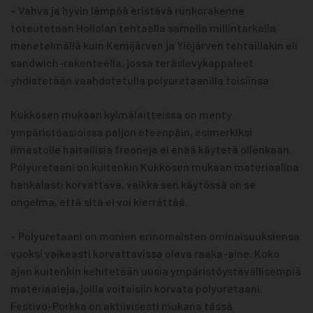
– Vahva ja hyvin lämpöä eristävä runkorakenne
toteutetaan Hollolan tehtaalla samalla millintarkalla
menetelmällä kuin Kemijärven ja Ylöjärven tehtaillakin eli
sandwich-rakenteella, jossa teräslevykappaleet
yhdistetään vaahdotetulla polyuretaanilla toisiinsa.
Kukkosen mukaan kylmälaitteissa on menty
ympäristöasioissa paljon eteenpäin, esimerkiksi
ilmastolle haitallisia freoneja ei enää käytetä ollenkaan.
Polyuretaani on kuitenkin Kukkosen mukaan materiaalina
hankalasti korvattava, vaikka sen käytössä on se
ongelma, että sitä ei voi kierrättää.
– Polyuretaani on monien erinomaisten ominaisuuksiensa
vuoksi vaikeasti korvattavissa oleva raaka-aine. Koko
ajan kuitenkin kehitetään uusia ympäristöystävällisempiä
materiaaleja, joilla voitaisiin korvata polyuretaani.
Festivo-Porkka on aktiivisesti mukana tässä