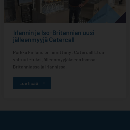
Irlannin ja Iso-Britannian uusi
jälleenmyyjä Catercall
Porkka Finland on nimittänyt Catercall Ltd:n
valtuutetuksi jälleenmyyjäkseen Isossa-
Britanniassa ja Irlannissa.
Lue lisää
Porkka Finland Oy