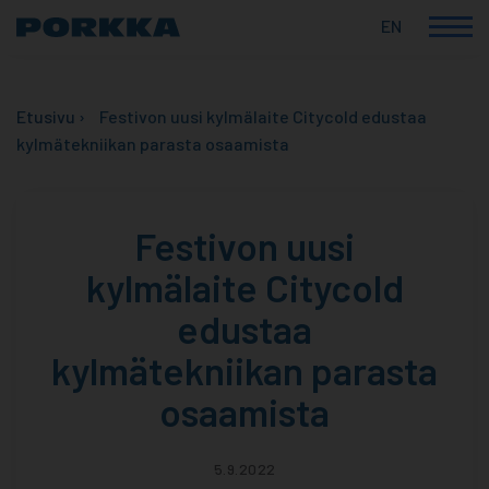
EN
Korkealaatuiset
Skip
suomalaiset
to
ammattikylmälaitteet
Etusivu
›
Festivon uusi kylmälaite Citycold edustaa
content
kylmätekniikan parasta osaamista
Festivon uusi
kylmälaite Citycold
edustaa
kylmätekniikan parasta
osaamista
5.9.2022