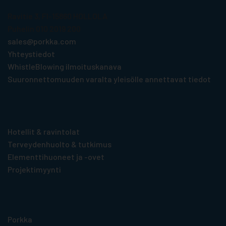
Ravitie 3, FI-15860 HOLLOLA
Puhelin 010 2019 200
sales@porkka.com
Yhteystiedot
WhistleBlowing ilmoituskanava
Suuronnettomuuden varalta yleisölle annettavat tiedot
Tuotteet toimialoittain
Hotellit & ravintolat
Terveydenhuolto & tutkimus
Elementti­huoneet ja -ovet
Projektimyynti
Hyödyllistä tietoa
Porkka