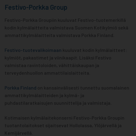
Festivo-Porkka Group
Festivo-Porkka Groupiin kuuluvat Festivo-tuotemerkillä
kodin kylmälaitteita valmistava Suomen Kotikylmiö sekä
ammattikylmälaitteita valmistava Porkka Finland.
Festivo-tuotevalikoimaan
kuuluvat kodin kylmälaitteet:
kylmiöt, pakastimet ja viinikaapit. Lisäksi Festivo
valmistaa ravintoloiden, vähittäiskaupan ja
terveydenhuollon ammattilaislaitteita.
Porkka Finland
on kansainvälisesti tunnettu suomalainen
ammattikylmälaitteiden ja kylmä- ja
puhdastilaratkaisujen suunnittelija ja valmistaja.
Kotimaisen kylmälaitekonserni Festivo-Porkka Groupin
tuotantolaitokset sijaitsevat Hollolassa, Ylöjärvellä ja
Kemijärvellä.