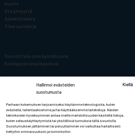
Huolto
Ota yhteyttä
Ajankohtaista
Tilaa uutiskirje
Suunnittelu­työkalut
Suunnittele oma kylmähuone
Konfiguroi oma linjastosi
Kiellä
Hallinnoi evästeiden
suostumusta
Tilaa uutiskirje
Parhaan kokemuksen tarjoamiseksi käytämme teknologioita, kuten
evästeitä, tallentaaksemme ja/tai käyttääksemme laitetietoja. Näiden
tekniikoiden hyväksyminen antaa meille mahdollisuuden käsitellä tietoja,
Pysyt mukana Porkan ja ammattikylmän
kuten selauskäyttäytymistä tai yksilöllisiä tunnuksia tällä sivustolla.
Suostumuksen jättäminen tai peruuttaminen voi vaikuttaa haitallisesti
viileimmistä uutisista!
tiettyihin ominaisuuksiin ja toimintoihin.