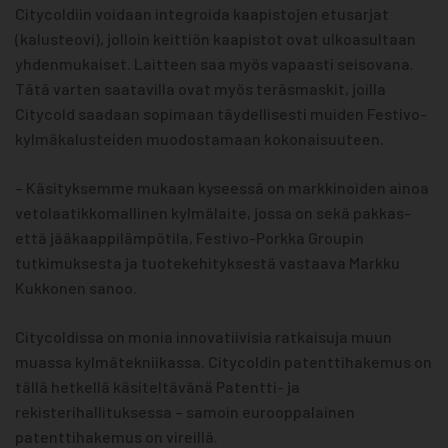
Citycoldiin voidaan integroida kaapistojen etusarjat
(kalusteovi), jolloin keittiön kaapistot ovat ulkoasultaan
yhdenmukaiset. Laitteen saa myös vapaasti seisovana.
Tätä varten saatavilla ovat myös teräsmaskit, joilla
Citycold saadaan sopimaan täydellisesti muiden Festivo-
kylmäkalusteiden muodostamaan kokonaisuuteen.
­­­– Käsityksemme mukaan kyseessä on markkinoiden ainoa
vetolaatikkomallinen kylmälaite, jossa on sekä pakkas-
että jääkaappilämpötila, Festivo-Porkka Groupin
tutkimuksesta ja tuotekehityksestä vastaava Markku
Kukkonen sanoo.
Citycoldissa on monia innovatiivisia ratkaisuja muun
muassa kylmätekniikassa. Citycoldin patenttihakemus on
tällä hetkellä käsiteltävänä Patentti- ja
rekisterihallituksessa – samoin eurooppalainen
patenttihakemus on vireillä.