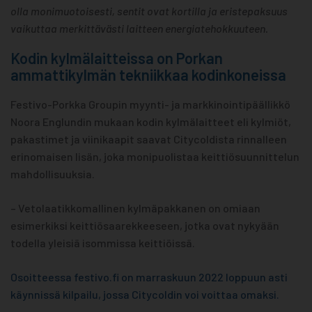
olla monimuotoisesti, sentit ovat kortilla ja eristepaksuus
vaikuttaa merkittävästi laitteen energiatehokkuuteen.
Kodin kylmälaitteissa on Porkan
ammattikylmän tekniikkaa kodinkoneissa
Festivo-Porkka Groupin myynti- ja markkinointipäällikkö
Noora Englundin mukaan kodin kylmälaitteet eli kylmiöt,
pakastimet ja viinikaapit saavat Citycoldista rinnalleen
erinomaisen lisän, joka monipuolistaa keittiösuunnittelun
mahdollisuuksia.
­– Vetolaatikkomallinen kylmäpakkanen on omiaan
esimerkiksi keittiösaarekkeeseen, jotka ovat nykyään
todella yleisiä isommissa keittiöissä.
Osoitteessa festivo.fi on marraskuun 2022 loppuun asti
käynnissä kilpailu, jossa Citycoldin voi voittaa omaksi.