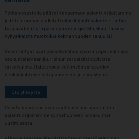
Porkan osastolla pääset tapaamaan asiantuntijoitamme
ja tutustumaan uudistettuihin
linjastokalusteet, jotka
tarjoavat entistä parempaa energiatehokkuutta sekä
nykyaikaista muotoilua kolmen vuoden takuulla!
Asiantuntijat ovat paikalla kahden päivän ajan, valmiina
keskustelemaan juuri sinun tarpeisiisi sopivista
ratkaisuista. Halutessasi voit myös varata ajan
henkilökohtaiseen tapaamiseen jo ennakkoon.
Ota yhteyttä
Osastollamme on myös mahdollisuus haastattaa
asiantuntijoitamme kylmähuoneen konekulman
uusimisesta.
– Huone saattaa olla siisti ja täysin käyttökelpoinen,