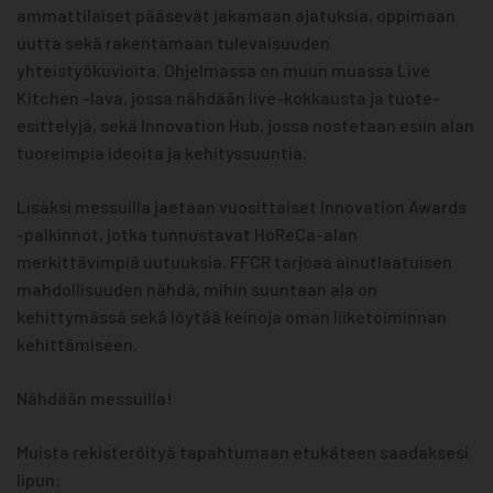
ammattilaiset pääsevät jakamaan ajatuksia, oppimaan
uutta sekä rakentamaan tulevaisuuden
yhteistyökuvioita. Ohjelmassa on muun muassa Live
Kitchen -lava, jossa nähdään live-kokkausta ja tuote-
esittelyjä, sekä Innovation Hub, jossa nostetaan esiin alan
tuoreimpia ideoita ja kehityssuuntia.
Lisäksi messuilla jaetaan vuosittaiset Innovation Awards
-palkinnot, jotka tunnustavat HoReCa-alan
merkittävimpiä uutuuksia. FFCR tarjoaa ainutlaatuisen
mahdollisuuden nähdä, mihin suuntaan ala on
kehittymässä sekä löytää keinoja oman liiketoiminnan
kehittämiseen.
Nähdään messuilla!
Muista rekisteröityä tapahtumaan etukäteen saadaksesi
lipun: