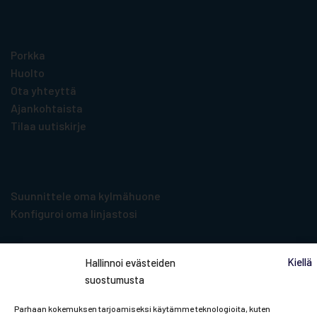
Hyödyllistä tietoa
Porkka
Huolto
Ota yhteyttä
Ajankohtaista
Tilaa uutiskirje
Suunnittelu­työkalut
Suunnittele oma kylmähuone
Konfiguroi oma linjastosi
Kiellä
Hallinnoi evästeiden
suostumusta
Tilaa uutiskirje
Parhaan kokemuksen tarjoamiseksi käytämme teknologioita, kuten