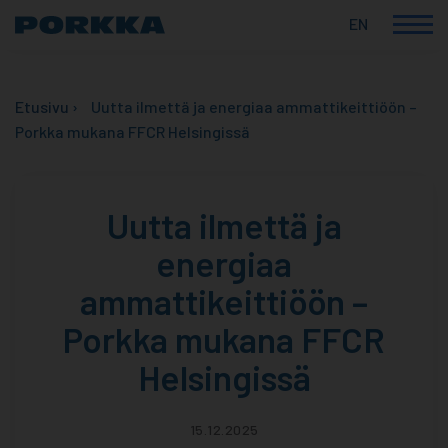
EN
Korkealaatuiset
Skip
suomalaiset
to
ammattikylmälaitteet
Etusivu
›
Uutta ilmettä ja energiaa ammattikeittiöön –
content
Porkka mukana FFCR Helsingissä
Uutta ilmettä ja
energiaa
ammattikeittiöön –
Porkka mukana FFCR
Helsingissä
15.12.2025