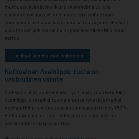
mutta sen kylmätekniikka eli konekulma voi olla
elinkaarensa päässä. Kun huoneesta vaihdetaan
konekulma, on huone käytännössä taas kylmäteknisesti
uusi, Porkan jälkimarkkinointipäällikkö Mikko Niinimäki
kertoo.
Lue lisää konekulman vaihdosta
Kotimainen Avainlippu-tuote on
vastuullinen valinta
Porkka on ollut Suomalaisen Työn jäsen vuodesta 1993.
Avainlippu on merkki suomalaisesta työstä ja merkki
myönnetään, kun tuotteen kotimaisuusaste on yli 50 %.
Porkan Avainlippu-tuotteiden kotimaisuusaste on
keskimäärin yli 80 prosenttia!
Myös tänä vuonna julkaistu
ensimmäinen