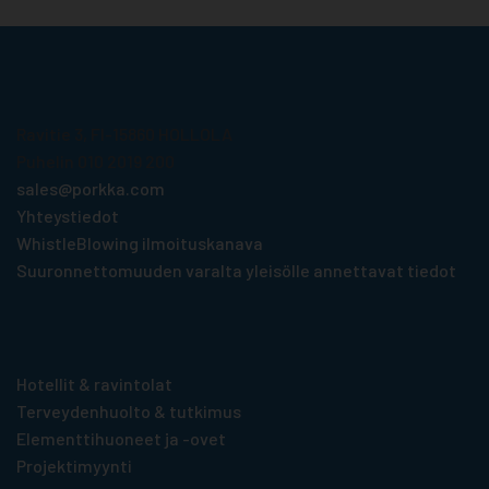
Porkka Finland Oy
Ravitie 3, FI-15860 HOLLOLA
Puhelin 010 2019 200
sales@porkka.com
Yhteystiedot
WhistleBlowing ilmoituskanava
Suuronnettomuuden varalta yleisölle annettavat tiedot
Tuotteet toimialoittain
Hotellit & ravintolat
Terveydenhuolto & tutkimus
Elementti­huoneet ja -ovet
Projektimyynti