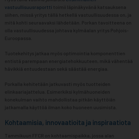
vastuullisuusraportti
toimii läpinäkyvänä katsauksena
siihen, missä yritys tällä hetkellä vastuullisuudessa on, ja
mitä kohti seuraavaksi lähdetään. Porkan tavoitteena on
olla vastuullisuudessa johtava kylmäalan yritys Pohjois-
Euroopassa.
Tuotekehitys jatkaa myös optimointia komponenttien
entistä parempaan energiatehokkuuteen, mikä vähentää
hävikkiä entuudestaan sekä säästää energiaa.
Porkalla kehitetään jatkuvasti myös tuotteiden
elinkaariajattelua. Esimerkiksi kylmähuoneiden
konekulman vaihto mahdollistaa pitkän käyttöiän
jatkamalla käyttöä ilman koko huoneen uusimista.
Kohtaamisia, innovaatioita ja inspiraatiota
Tammikuun FFCR on kohtaamispaikka, jossa alan