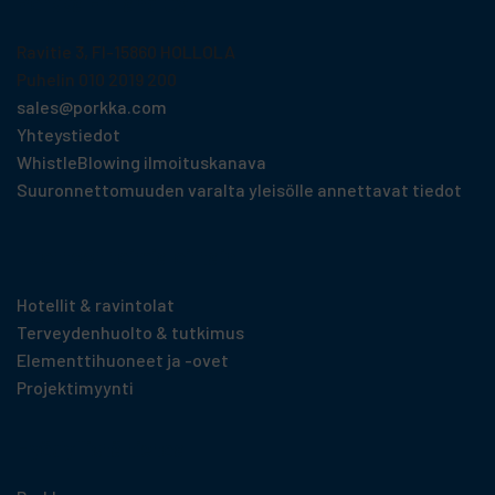
Porkka Finland Oy
Ravitie 3, FI-15860 HOLLOLA
Puhelin 010 2019 200
sales@porkka.com
Yhteystiedot
WhistleBlowing ilmoituskanava
Suuronnettomuuden varalta yleisölle annettavat tiedot
Tuotteet toimialoittain
Hotellit & ravintolat
Terveydenhuolto & tutkimus
Elementti­huoneet ja -ovet
Projektimyynti
Hyödyllistä tietoa