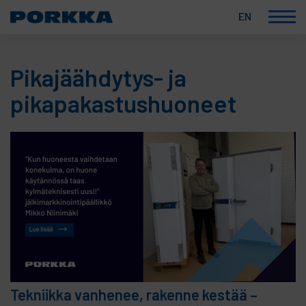
EN
Korkealaatuiset
Skip
suomalaiset
to
ammattikylmälaitteet
Pikajäähdytys- ja
content
pikapakastushuoneet
Tekniikka vanhenee, rakenne kestää –