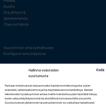
Porkka
Huolto
Ota yhteyttä
Ajankohtaista
Tilaa uutiskirje
Suunnittelu­työkalut
Suunnittele oma kylmähuone
Konfiguroi oma linjastosi
Kiellä
Hallinnoi evästeiden
suostumusta
Parhaan kokemuksen tarjoamiseksi käytämme teknologioita, kuten
evästeitä, tallentaaksemme ja/tai käyttääksemme laitetietoja. Näiden
tekniikoiden hyväksyminen antaa meille mahdollisuuden käsitellä tietoja,
kuten selauskäyttäytymistä tai yksilöllisiä tunnuksia tällä sivustolla.
Suostumuksen jättäminen tai peruuttaminen voi vaikuttaa haitallisesti