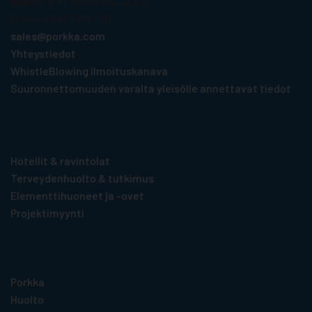
Ravitie 3, FI-15860 HOLLOLA
Puhelin 010 2019 200
sales@porkka.com
Yhteystiedot
WhistleBlowing ilmoituskanava
Suuronnettomuuden varalta yleisölle annettavat tiedot
Tuotteet toimialoittain
Hotellit & ravintolat
Terveydenhuolto & tutkimus
Elementti­huoneet ja -ovet
Projektimyynti
Hyödyllistä tietoa
Porkka
Huolto