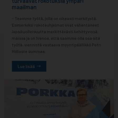
turvaavat rokotuksia ympäri
maailman
– Teemme työtä, jolla on oikeasti merkitystä.
Esimerkiksi rokoteohjelmat ovat vähentäneet
lapsikuolleisuutta merkittävästi kehittyvissä
maissa ja on hienoa, että saamme olla osa sitä
työtä, viennistä vastaava myyntipäällikkö Petri
Hiilloste summaa.
Lue lisää