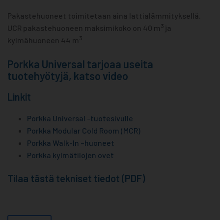
Pakastehuoneet toimitetaan aina lattialämmityksellä.
3
UCR pakastehuoneen maksimikoko on 40 m
ja
3
kylmähuoneen 44 m
Porkka Universal tarjoaa useita
tuotehyötyjä, katso video
Linkit
Porkka Universal -tuotesivulle
Porkka Modular Cold Room (MCR)
Porkka Walk-In –huoneet
Porkka kylmätilojen ovet
Tilaa tästä tekniset tiedot (PDF)