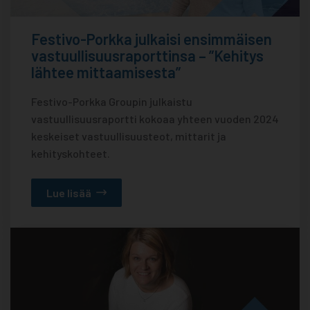
Festivo-Porkka julkaisi ensimmäisen
vastuullisuusraporttinsa – ”Kehitys
lähtee mittaamisesta”
Festivo-Porkka Groupin julkaistu
vastuullisuusraportti kokoaa yhteen vuoden 2024
keskeiset vastuullisuusteot, mittarit ja
kehityskohteet.
Lue lisää