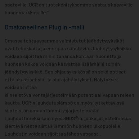
saataville. UCR on tuotekehityksemme vastaus kasvaville
huonemarkkinoille.”
Omakoneellinen Plug In -malli
Omassa tehtaassamme valmistetut jäähdytysyksiköt
ovat tehokkaita ja energiaa säästäviä. Jäähdytysyksikkö
voidaan sijoittaa mihin tahansa kohtaan huonetta ja
huoneen kokoa voidaan kasvattaa lisäämällä toinen
jäähdytysyksikkö. Sen ohjausyksikössä on sekä optiset
että akustiset ylä- ja alarajahälytykset. Hälytykset
voidaan liittää
kiinteistövalvontajärjestelmään potentiaalivapaan releen
kautta. UCR:n lauhdutuslämpö on myös kytkettävissä
kiinteistön omaan lämmitysjärjestelmään.
Lauhduttimeksi saa myös RHDS®:n, jonka järjestelmässä
kiertävä neste siirtää lämmön huoneen ulkopuolelle.
Lauhdutin voidaan sijoittaa lähes vapaasti.