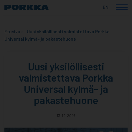
EN
Korkealaatuiset
Skip
suomalaiset
to
ammattikylmälaitteet
Etusivu
›
Uusi yksilöllisesti valmistettava Porkka
content
Universal kylmä- ja pakastehuone
Uusi yksilöllisesti
valmistettava Porkka
Universal kylmä- ja
pakastehuone
13.12.2016