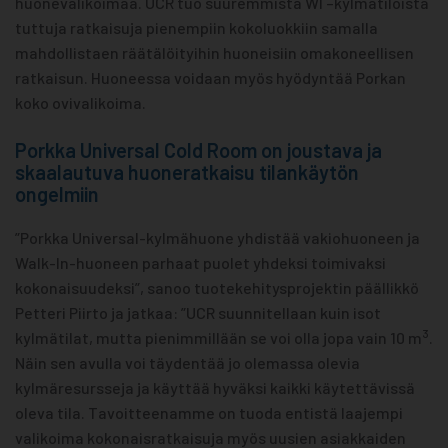
huonevalikoimaa. UCR tuo suuremmista WI –kylmätiloista
tuttuja ratkaisuja pienempiin kokoluokkiin samalla
mahdollistaen räätälöityihin huoneisiin omakoneellisen
ratkaisun. Huoneessa voidaan myös hyödyntää Porkan
koko ovivalikoima.
Porkka Universal Cold Room on joustava ja
skaalautuva huoneratkaisu tilankäytön
ongelmiin
”Porkka Universal-kylmähuone yhdistää vakiohuoneen ja
Walk-In-huoneen parhaat puolet yhdeksi toimivaksi
kokonaisuudeksi”, sanoo tuotekehitysprojektin päällikkö
Petteri Piirto ja jatkaa: ”UCR suunnitellaan kuin isot
3
kylmätilat, mutta pienimmillään se voi olla jopa vain 10 m
.
Näin sen avulla voi täydentää jo olemassa olevia
kylmäresursseja ja käyttää hyväksi kaikki käytettävissä
oleva tila. Tavoitteenamme on tuoda entistä laajempi
valikoima kokonaisratkaisuja myös uusien asiakkaiden