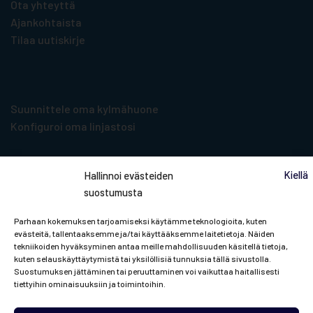
Ota yhteyttä
Ajankohtaista
Tilaa uutiskirje
Suunnittelu­työkalut
Suunnittele oma kylmähuone
Konfiguroi oma linjastosi
Kiellä
Hallinnoi evästeiden
suostumusta
Tilaa uutiskirje
Parhaan kokemuksen tarjoamiseksi käytämme teknologioita, kuten
evästeitä, tallentaaksemme ja/tai käyttääksemme laitetietoja. Näiden
tekniikoiden hyväksyminen antaa meille mahdollisuuden käsitellä tietoja,
Pysyt mukana Porkan ja ammattikylmän
kuten selauskäyttäytymistä tai yksilöllisiä tunnuksia tällä sivustolla.
Suostumuksen jättäminen tai peruuttaminen voi vaikuttaa haitallisesti
viileimmistä uutisista!
tiettyihin ominaisuuksiin ja toimintoihin.