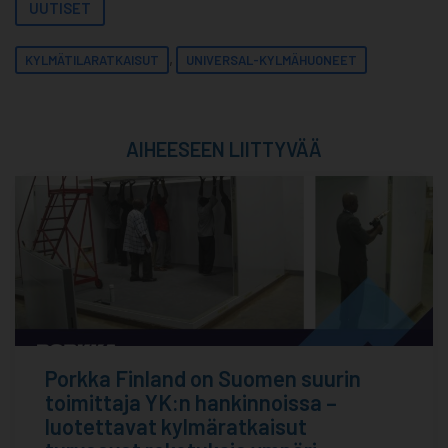
UUTISET
,
KYLMÄTILARATKAISUT
UNIVERSAL-KYLMÄHUONEET
AIHEESEEN LIITTYVÄÄ
Porkka Finland on Suomen suurin
toimittaja YK:n hankinnoissa –
luotettavat kylmäratkaisut