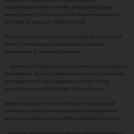
vastuullisuustyöstä on vuoden alussa valmistunut
ensimmäinen EcoVadis-arviointi. Maailmanlaajuisesti
EcoVadis on arvioinut 130 000 yritystä.
Porkka saavutti pronssitason EcoVadis-arvioinnissa eli
Porkka Finland kuuluu luokitelluissa yrityksissä
parhaimman 35 prosentin joukkoon.
– Jäimme sertifikaatissa vain muutaman pisteen päähän
hopeasijasta. Nyt tehty auditointi kannustaa jatkamaan
kunnianhimoista vastuullisuustyötämme, Porkan
vastuullisuusasiantuntija Katri Inkinen kertoo.
Inkisen mukaan arviointi antoi hyvän kokonaiskuvan
tilanteesta. Saatu tunnustus kertoo yhtä lailla mitkä
asiat ovat jo kunnossa kuin että missä pitää parantaa.
– Parannettevaa on toimitusketjun hallinnassamme, ja