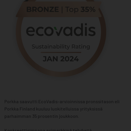
Porkka saavutti EcoVadis-arvioinnissa pronssitason eli
Porkka Finland kuuluu luokitelluissa yrityksissä
parhaimman 35 prosentin joukkoon.
Konkreettisimpana esimerkkinä tehdystä