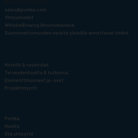
Puhelin 010 2019 200
sales@porkka.com
Yhteystiedot
WhistleBlowing ilmoituskanava
Suuronnettomuuden varalta yleisölle annettavat tiedot
Tuotteet toimialoittain
Hotellit & ravintolat
Terveydenhuolto & tutkimus
Elementti­huoneet ja -ovet
Projektimyynti
Hyödyllistä tietoa
Porkka
Huolto
Ota yhteyttä