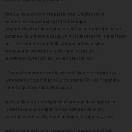
Vastuullisuus tarkoittaa jatkuvaa työskentelyä
esimerkiksi sen eteen, että tuotteiden
ympäristövaikutukset pienenevät ja energiatehokkuus
paranee. Suunnittelussa ja valmistuksessa kylmälaitteet
ja -tilat tehdään mahdollisimman pitkäikäisiksi,
modulaarisiksi sekä helposti huollettaviksi,
uudelleenkäytettäviksi ja kierrätettäviksi.
– Tavoitteenamme on olla vastuullisuudessa johtava
kylmäalan yritys Pohjois-Euroopassa, Porkka Finlandin
toimitusjohtaja Mika Simi sanoo.
Vastuullisuus on tänä päivänä yritykselle elinehto, ja
luotettavana brändinä Porkka haluaa olla myös
vastuullisuudessa kylmäalan huipulla toimiva yritys.
Vastuullisuuden kehittämisessä Porkka hyödyntää