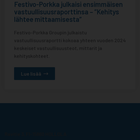
Festivo-Porkka julkaisi ensimmäisen
vastuullisuusraporttinsa – ”Kehitys
lähtee mittaamisesta”
Festivo-Porkka Groupin julkaistu
vastuullisuusraportti kokoaa yhteen vuoden 2024
keskeiset vastuullisuusteot, mittarit ja
kehityskohteet.
Lue lisää
Porkka Finland Oy
Ravitie 3, FI-15860 HOLLOLA