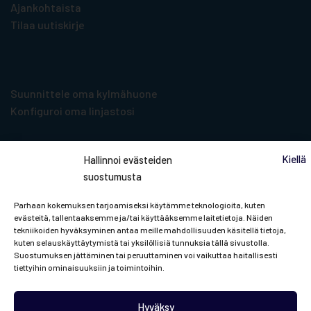
Ajankohtaista
Tilaa uutiskirje
Suunnittelu­työkalut
Suunnittele oma kylmähuone
Konfiguroi oma linjastosi
Kiellä
Hallinnoi evästeiden
suostumusta
Tilaa uutiskirje
Parhaan kokemuksen tarjoamiseksi käytämme teknologioita, kuten
evästeitä, tallentaaksemme ja/tai käyttääksemme laitetietoja. Näiden
tekniikoiden hyväksyminen antaa meille mahdollisuuden käsitellä tietoja,
Pysyt mukana Porkan ja ammattikylmän
kuten selauskäyttäytymistä tai yksilöllisiä tunnuksia tällä sivustolla.
Suostumuksen jättäminen tai peruuttaminen voi vaikuttaa haitallisesti
viileimmistä uutisista!
tiettyihin ominaisuuksiin ja toimintoihin.
Tästä tilaamaan!
Hyväksy
© Porkka Finland Oy |
Tietosuojaseloste.
Tämä sivusto on