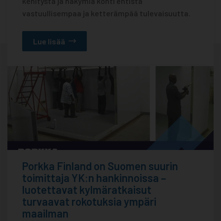
kehitystä ja näkymiä kohti entistä
vastuullisempaa ja ketterämpää tulevaisuutta.
Lue lisää
Porkka Finland on Suomen suurin
toimittaja YK:n hankinnoissa –
luotettavat kylmäratkaisut
turvaavat rokotuksia ympäri
maailman