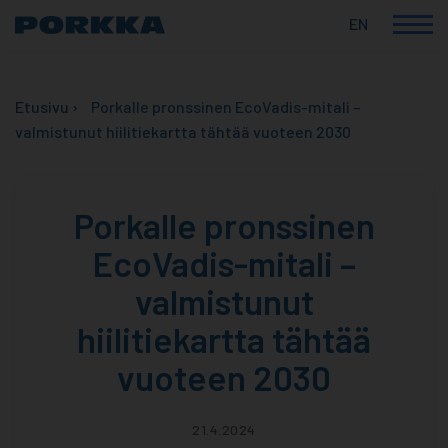
EN
Korkealaatuiset
Skip
suomalaiset
to
ammattikylmälaitteet
Etusivu
›
Porkalle pronssinen EcoVadis-mitali –
content
valmistunut hiilitiekartta tähtää vuoteen 2030
Porkalle pronssinen
EcoVadis-mitali –
valmistunut
hiilitiekartta tähtää
vuoteen 2030
21.4.2024