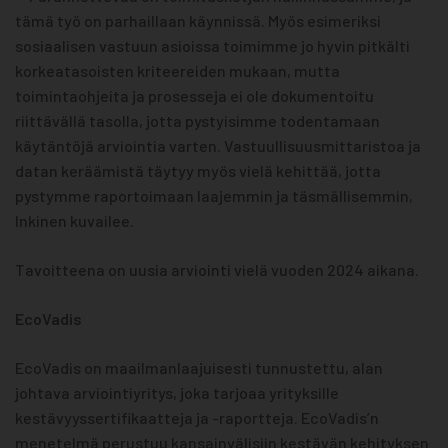
tämä työ on parhaillaan käynnissä. Myös esimeriksi
sosiaalisen vastuun asioissa toimimme jo hyvin pitkälti
korkeatasoisten kriteereiden mukaan, mutta
toimintaohjeita ja prosesseja ei ole dokumentoitu
riittävällä tasolla, jotta pystyisimme todentamaan
käytäntöjä arviointia varten. Vastuullisuusmittaristoa ja
datan keräämistä täytyy myös vielä kehittää, jotta
pystymme raportoimaan laajemmin ja täsmällisemmin,
Inkinen kuvailee.
Tavoitteena on uusia arviointi vielä vuoden 2024 aikana.
EcoVadis
EcoVadis on maailmanlaajuisesti tunnustettu, alan
johtava arviointiyritys, joka tarjoaa yrityksille
kestävyyssertifikaatteja ja -raportteja. EcoVadis’n
menetelmä perustuu kansainvälisiin kestävän kehityksen