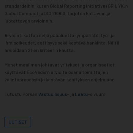
standardeihin, kuten Global Reporting Initiative (GRI), YK:n
Global Compact ja ISO 26000, tarjoten kattavan ja
luotettavan arvioinnin.
Arviointi kattaa neljä pääaluetta: ympäristö, työ- ja
ihmisoikeudet, eettisyys sekä kestävä hankinta. Näitä
arvioidaan 21 eri kriteerin kautta.
Monet maailman johtavat yritykset ja organisaatiot
käyttävät EcoVadis’n arvioita osana toimittajien
valintaprosessia ja kestävän kehityksen ohjelmiaan.
Tutustu Porkan
Vastuullisuus
– ja
Laatu
-sivuun!
UUTISET