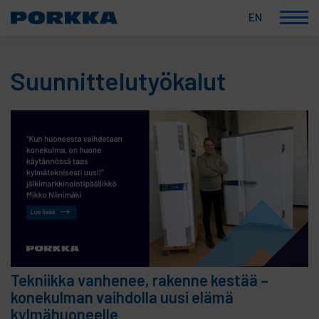
EN
Korkealaatuiset
Skip
suomalaiset
to
ammattikylmälaitteet
Suunnittelutyökalut
content
Tekniikka vanhenee, rakenne kestää –
konekulman vaihdolla uusi elämä
kylmähuoneelle