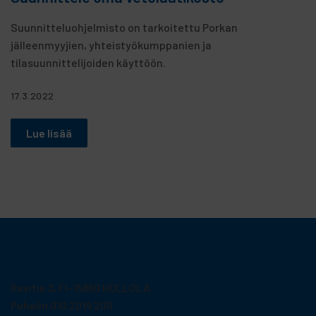
Suunnitteluohjelmisto on tarkoitettu Porkan
jälleenmyyjien, yhteistyökumppanien ja
tilasuunnittelijoiden käyttöön.
17.3.2022
Lue lisää
Porkka Finland Oy
Ravitie 3, FI-15860 HOLLOLA
Puhelin 010 2019 200