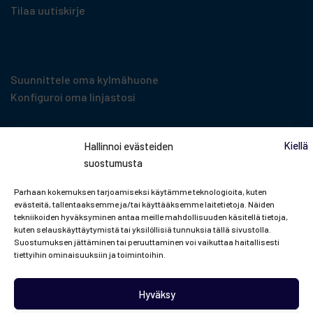
Tilaa uutiskirje
Suunnittelu­työkalut
Suunnittele oma kylmähuone
Konfiguroi oma linjastosi
Kiellä
Hallinnoi evästeiden
suostumusta
Parhaan kokemuksen tarjoamiseksi käytämme teknologioita, kuten
evästeitä, tallentaaksemme ja/tai käyttääksemme laitetietoja. Näiden
tekniikoiden hyväksyminen antaa meille mahdollisuuden käsitellä tietoja,
kuten selauskäyttäytymistä tai yksilöllisiä tunnuksia tällä sivustolla.
Suostumuksen jättäminen tai peruuttaminen voi vaikuttaa haitallisesti
tiettyihin ominaisuuksiin ja toimintoihin.
Hyväksy
© Porkka Finland Oy |
Tietosuojaseloste.
Tämä sivusto on