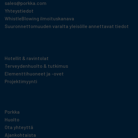
sales@porkka.com
Yhteystiedot
WhistleBlowing ilmoituskanava
Suuronnettomuuden varalta yleisölle annettavat tiedot
Tuotteet toimialoittain
Hotellit & ravintolat
Terveydenhuolto & tutkimus
Elementti­huoneet ja -ovet
Projektimyynti
Hyödyllistä tietoa
Porkka
Huolto
Ota yhteyttä
Ajankohtaista