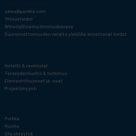
Puhelin 010 2019 200
sales@porkka.com
Yhteystiedot
WhistleBlowing ilmoituskanava
Suuronnettomuuden varalta yleisölle annettavat tiedot
Tuotteet toimialoittain
Hotellit & ravintolat
Terveydenhuolto & tutkimus
Elementti­huoneet ja -ovet
Projektimyynti
Hyödyllistä tietoa
Porkka
Huolto
Ota yhteyttä