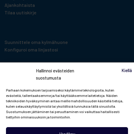
Ajankohtaista
Tilaa uutiskirje
Suunnittelu­työkalut
Suunnittele oma kylmähuone
Konfiguroi oma linjastosi
Kiellä
Hallinnoi evästeiden
suostumusta
Tilaa uutiskirje
Parhaan kokemuksen tarjoamiseksi käytämme teknologioita, kuten
evästeitä, tallentaaksemme ja/tai käyttääksemme laitetietoja. Näiden
tekniikoiden hyväksyminen antaa meille mahdollisuuden käsitellä tietoja,
Pysyt mukana Porkan ja ammattikylmän
kuten selauskäyttäytymistä tai yksilöllisiä tunnuksia tällä sivustolla.
Suostumuksen jättäminen tai peruuttaminen voi vaikuttaa haitallisesti
viileimmistä uutisista!
tiettyihin ominaisuuksiin ja toimintoihin.
Tästä tilaamaan!
Hyväksy