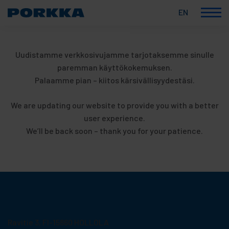
EN
Korkealaatuiset
Skip
suomalaiset
to
ammattikylmälaitteet
Uudistamme verkkosivujamme tarjotaksemme sinulle
content
paremman käyttökokemuksen.
Palaamme pian – kiitos kärsivällisyydestäsi.
We are updating our website to provide you with a better
user experience.
We’ll be back soon – thank you for your patience.
Porkka Finland Oy
Ravitie 3, FI-15860 HOLLOLA